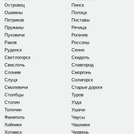
Островец
Пинск
Ошмяны
Полоцк
Петриков
Поставы
Пружаны
Речица
Пуховичи
Рогачев
Раков
Россоны
Руденск
Сенно
Светлогорск
Скидель
Свислочь
Славгород
Слоним
Сморгонь
Слуцк
Солигорск
Смолевичи
Старые дороги
Столбцы
Туров
Столин
Узда
Толочин
Ушачи
Фаниполь
Чаусы
Хойники
Чашники
Хотимск
Червень