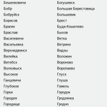
Бешенковичи
Богушевск
Бобр
Большая Берестовица
Бобруйск
Большевик
Борисов
Брест
Брагин
Буда-Кошелево
Браслав
Быхов
Василевичи
Ветка
Васильевка
Ветрино
Верхнедвинск
Видзы
Вилейка
Воложин
Витебск
Вороново
Волковыск
Воропаево
Высокое
Глуск
Ганцевичи
Глуша
Глубокое
Гомель
Горки
Городок
Городея
Гродзянка
Городище
Гродно