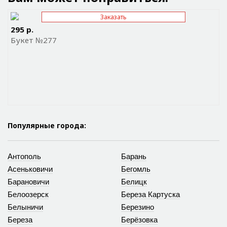
Заказать
Отправить ссылку на приложение
295 р.
Букет №277
Популярные города:
Антополь
Барань
Асеньковичи
Бегомль
Барановичи
Белицк
Белоозерск
Береза Картуска
Белыничи
Березино
Береза
Берёзовка