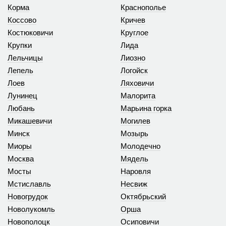
Корма
Краснополье
Коссово
Кричев
Костюковичи
Круглое
Крупки
Лида
Лельчицы
Лиозно
Лепель
Логойск
Лоев
Ляховичи
Лунинец
Малорита
Любань
Марьина горка
Микашевичи
Могилев
Минск
Мозырь
Миоры
Молодечно
Москва
Мядель
Мосты
Наровля
Мстиславль
Несвиж
Новогрудок
Октябрьский
Новолукомль
Орша
Новополоцк
Осиповичи