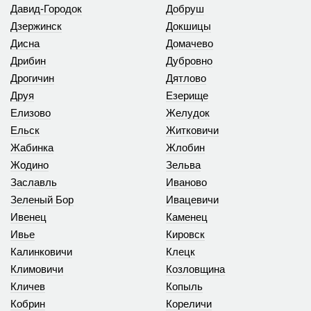
Давид-Городок
Добруш
Дзержинск
Докшицы
Дисна
Домачево
Дрибин
Дубровно
Дрогичин
Дятлово
Друя
Езерище
Елизово
Желудок
Ельск
Житковичи
Жабинка
Жлобин
Жодино
Зельва
Заславль
Иваново
Зеленый Бор
Ивацевичи
Ивенец
Каменец
Ивье
Кировск
Калинковичи
Клецк
Климовичи
Козловщина
Кличев
Копыль
Кобрин
Кореличи