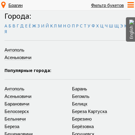
Брагин
Фильтр букетов
Города:
А
Б
В
Г
Д
Е
Ё
Ж
З
И
Й
К
Л
М
Н
О
П
Р
С
Т
У
Ф
Х
Ц
Ч
Ш
Щ
Э
Ю
English
Я
Антополь
Асеньковичи
Популярные города:
Антополь
Барань
Асеньковичи
Бегомль
Барановичи
Белицк
Белоозерск
Береза Картуска
Белыничи
Березино
Береза
Берёзовка
Бешенковичи
Богушевск