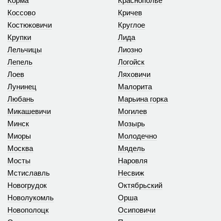
Корма
Краснополье
Коссово
Кричев
Костюковичи
Круглое
Крупки
Лида
Лельчицы
Лиозно
Лепель
Логойск
Лоев
Ляховичи
Лунинец
Малорита
Любань
Марьина горка
Микашевичи
Могилев
Минск
Мозырь
Миоры
Молодечно
Москва
Мядель
Мосты
Наровля
Мстиславль
Несвиж
Новогрудок
Октябрьский
Новолукомль
Орша
Новополоцк
Осиповичи