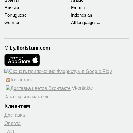
Spanish
Arabic
Russian
French
Portuguese
Indonesian
German
All languages...
© by.floristum.com
Instagram
Vkontakte
Как открыть магазин
Клиентам
Доставка
Оплата
FAQ