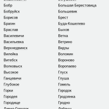
Бобр
Большая Берестовица
Бобруйск
Большевик
Борисов
Брест
Брагин
Буда-Кошелево
Браслав
Быхов
Василевичи
Ветка
Васильевка
Ветрино
Верхнедвинск
Видзы
Вилейка
Воложин
Витебск
Вороново
Волковыск
Воропаево
Высокое
Глуск
Ганцевичи
Глуша
Глубокое
Гомель
Горки
Городок
Городея
Гродзянка
Городище
Гродно
Давид-Городок
Добруш