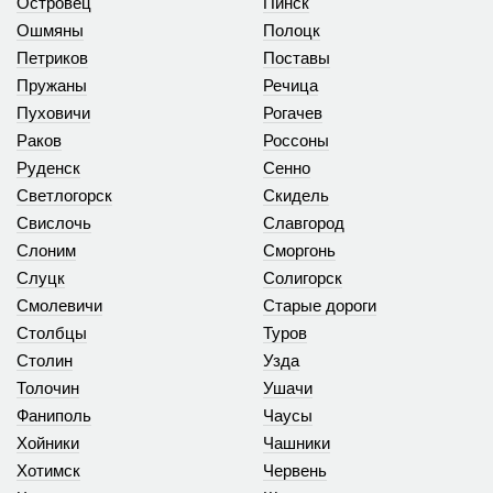
Островец
Пинск
Ошмяны
Полоцк
Петриков
Поставы
Пружаны
Речица
Пуховичи
Рогачев
Раков
Россоны
Руденск
Сенно
Светлогорск
Скидель
Свислочь
Славгород
Слоним
Сморгонь
Слуцк
Солигорск
Смолевичи
Старые дороги
Столбцы
Туров
Столин
Узда
Толочин
Ушачи
Фаниполь
Чаусы
Хойники
Чашники
Хотимск
Червень