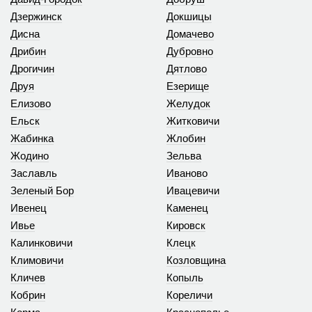
Дзержинск
Докшицы
Дисна
Домачево
Дрибин
Дубровно
Дрогичин
Дятлово
Друя
Езерище
Елизово
Желудок
Ельск
Житковичи
Жабинка
Жлобин
Жодино
Зельва
Заславль
Иваново
Зеленый Бор
Ивацевичи
Ивенец
Каменец
Ивье
Кировск
Калинковичи
Клецк
Климовичи
Козловщина
Кличев
Копыль
Кобрин
Кореличи